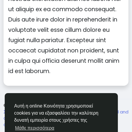
ut aliquip ex ea commodo consequat.
Duis aute irure dolor in reprehenderit in
voluptate velit esse cillum dolore eu
fugiat nulla pariatur. Excepteur sint
occaecat cupidatat non proident, sunt
in culpa qui officia deserunt mollit anim
id est laborum.
© 2026 Soocian
Greek
Αυτή η online Κοινότητα χρησιμοποιεί
Σχετικά
Πολιτική Ιδιωτικότητας
Terms of Use
Refund and
cookies για να εξασφαλίσει την καλύτερη
Cancellation Policy
Επικοινώνησε μαζί μας
Support
δυνατή εμπειρία στους χρήστες της
Center
Κατάλογος
Μάθε περισσότερα