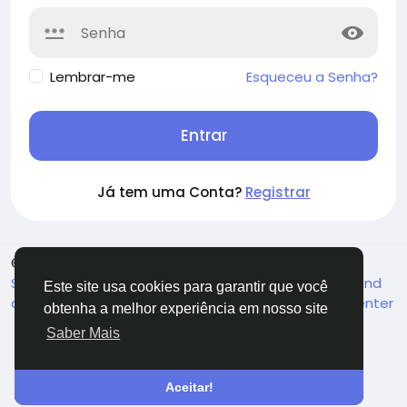
Lembrar-me
Esqueceu a Senha?
Entrar
Já tem uma Conta?
Registrar
© 2026 Soocian
Portuguese
Sobre
Política de Privacidade
Terms of Use
Refund
Este site usa cookies para garantir que você
and Cancellation Policy
Fale Conosco
Support Center
obtenha a melhor experiência em nosso site
Diretório
Saber Mais
Aceitar!