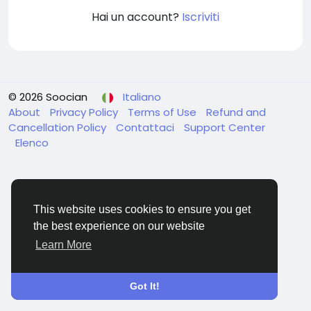
Hai un account?
Iscriviti
© 2026 Soocian
Italiano
About
Privacy Policy
Terms of Use
Refund and
Cancellation Policy
Contattaci
Support Center
Elenco
This website uses cookies to ensure you get
the best experience on our website
Learn More
Got It!